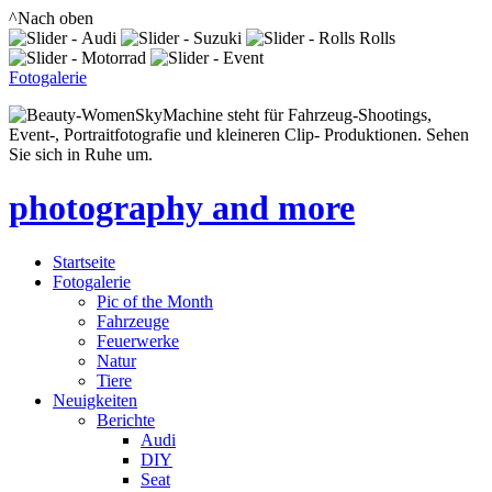
^Nach oben
Fotogalerie
SkyMachine steht für Fahrzeug-Shootings,
Event-, Portraitfotografie und kleineren Clip- Produktionen. Sehen
Sie sich in Ruhe um.
photography and more
Startseite
Fotogalerie
Pic of the Month
Fahrzeuge
Feuerwerke
Natur
Tiere
Neuigkeiten
Berichte
Audi
DIY
Seat