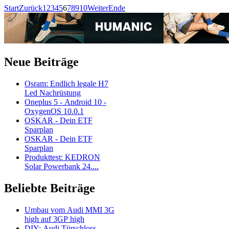
Start
Zurück
1
2
3
4
5
6
7
8
9
10
Weiter
Ende
Neue Beiträge
Osram: Endlich legale H7
Led Nachrüstung
Oneplus 5 - Android 10 -
OxygenOS 10.0.1
OSKAR - Dein ETF
Sparplan
OSKAR - Dein ETF
Sparplan
Produkttest: KEDRON
Solar Powerbank 24....
Beliebte Beiträge
Umbau vom Audi MMI 3G
high auf 3GP high
DIY: Audi Türschloss