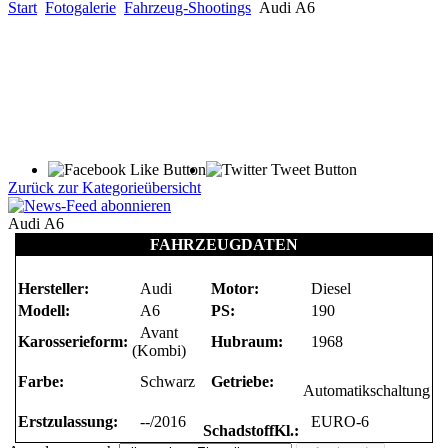
Start
Fotogalerie
Fahrzeug-Shootings
Audi A6
Zurück zur Kategorieübersicht
Audi A6
FAHRZEUGDATEN
Hersteller:
Audi
Motor
:
Diesel
Modell:
A6
PS
:
190
Avant
Karosserieform:
Hubraum
:
1968
(Kombi)
Farbe:
Schwarz
Getriebe
:
Automatikschaltung
Erstzulassung:
--/2016
EURO-6
SchadstoffKl
.: