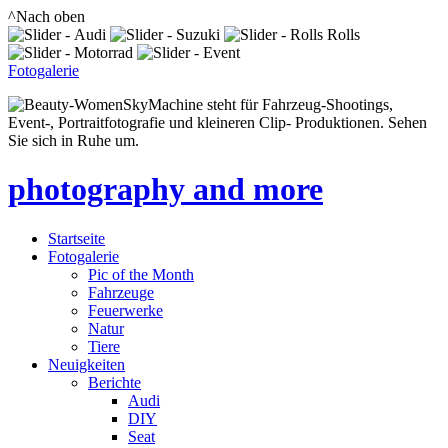
^Nach oben
Fotogalerie
SkyMachine steht für Fahrzeug-Shootings,
Event-, Portraitfotografie und kleineren Clip- Produktionen. Sehen
Sie sich in Ruhe um.
photography and more
Startseite
Fotogalerie
Pic of the Month
Fahrzeuge
Feuerwerke
Natur
Tiere
Neuigkeiten
Berichte
Audi
DIY
Seat