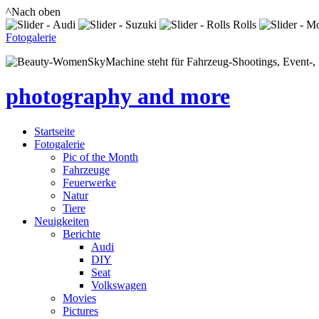
^Nach oben
Fotogalerie
SkyMachine steht für Fahrzeug-Shootings, Event-, P
photography and more
Startseite
Fotogalerie
Pic of the Month
Fahrzeuge
Feuerwerke
Natur
Tiere
Neuigkeiten
Berichte
Audi
DIY
Seat
Volkswagen
Movies
Pictures