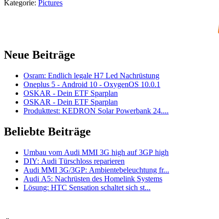
Kategorie:
Pictures
Neue Beiträge
Osram: Endlich legale H7 Led Nachrüstung
Oneplus 5 - Android 10 - OxygenOS 10.0.1
OSKAR - Dein ETF Sparplan
OSKAR - Dein ETF Sparplan
Produkttest: KEDRON Solar Powerbank 24....
Beliebte Beiträge
Umbau vom Audi MMI 3G high auf 3GP high
DIY: Audi Türschloss reparieren
Audi MMI 3G/3GP: Ambientebeleuchtung fr...
Audi A5: Nachrüsten des Homelink Systems
Lösung: HTC Sensation schaltet sich st...