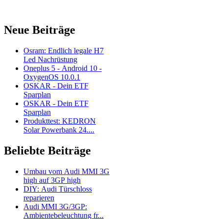
Neue Beiträge
Osram: Endlich legale H7
Led Nachrüstung
Oneplus 5 - Android 10 -
OxygenOS 10.0.1
OSKAR - Dein ETF
Sparplan
OSKAR - Dein ETF
Sparplan
Produkttest: KEDRON
Solar Powerbank 24....
Beliebte Beiträge
Umbau vom Audi MMI 3G
high auf 3GP high
DIY: Audi Türschloss
reparieren
Audi MMI 3G/3GP:
Ambientebeleuchtung fr...