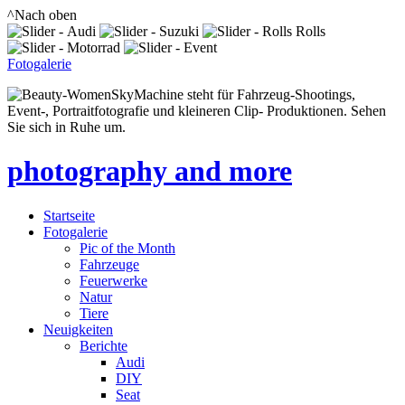
^Nach oben
Fotogalerie
SkyMachine steht für Fahrzeug-Shootings,
Event-, Portraitfotografie und kleineren Clip- Produktionen. Sehen
Sie sich in Ruhe um.
photography and more
Startseite
Fotogalerie
Pic of the Month
Fahrzeuge
Feuerwerke
Natur
Tiere
Neuigkeiten
Berichte
Audi
DIY
Seat