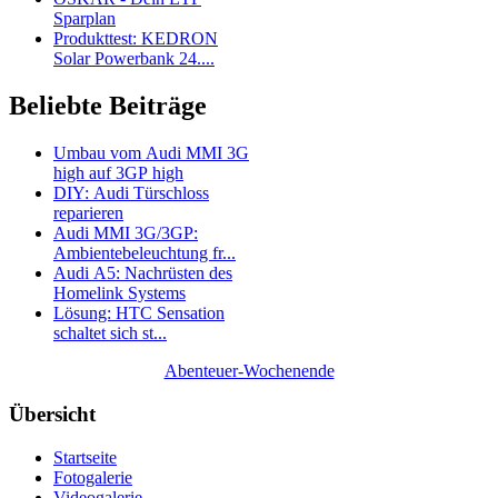
Sparplan
Produkttest: KEDRON
Solar Powerbank 24....
Beliebte Beiträge
Umbau vom Audi MMI 3G
high auf 3GP high
DIY: Audi Türschloss
reparieren
Audi MMI 3G/3GP:
Ambientebeleuchtung fr...
Audi A5: Nachrüsten des
Homelink Systems
Lösung: HTC Sensation
schaltet sich st...
Abenteuer-Wochenende
Übersicht
Startseite
Fotogalerie
Videogalerie