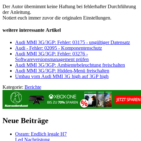
Der Autor übernimmt keine Haftung bei fehlerhafter Durchführung
der Anleitung.
Notiert euch immer zuvor die originalen Einstellungen.
weitere interessante Artikel
Audi MMI 3G/3GP: Fehler: 03175 - ungültiger Datensatz
Audi - Fehler: 02095 - Komponentenschutz
Audi MMI 3G/3GP: Fehler: 03276 -
Softwareversionsmanagement prüfen
Audi MMI 3G/3GP: Ambientebeleuchtung freischalten
Audi MMI 3G/3GP: Hidden-Menü freischalten
Umbau vom Audi MMI 3G high auf 3GP high
Kategorie:
Berichte
Neue Beiträge
Osram: Endlich legale H7
Led Nachrüstung