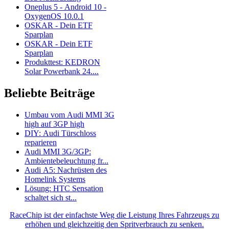
Oneplus 5 - Android 10 -
OxygenOS 10.0.1
OSKAR - Dein ETF
Sparplan
OSKAR - Dein ETF
Sparplan
Produkttest: KEDRON
Solar Powerbank 24....
Beliebte Beiträge
Umbau vom Audi MMI 3G
high auf 3GP high
DIY: Audi Türschloss
reparieren
Audi MMI 3G/3GP:
Ambientebeleuchtung fr...
Audi A5: Nachrüsten des
Homelink Systems
Lösung: HTC Sensation
schaltet sich st...
RaceChip ist der einfachste Weg die Leistung Ihres Fahrzeugs zu
erhöhen und gleichzeitig den Spritverbrauch zu senken.