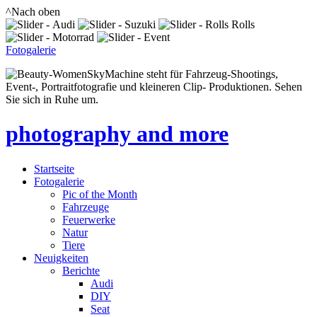
^Nach oben
Fotogalerie
SkyMachine steht für Fahrzeug-Shootings,
Event-, Portraitfotografie und kleineren Clip- Produktionen. Sehen
Sie sich in Ruhe um.
photography and more
Startseite
Fotogalerie
Pic of the Month
Fahrzeuge
Feuerwerke
Natur
Tiere
Neuigkeiten
Berichte
Audi
DIY
Seat