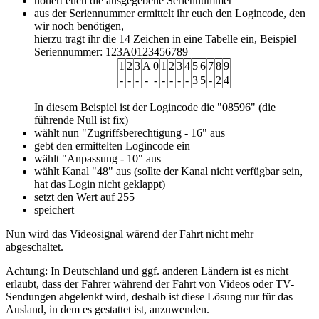
notiert euch die ausgegebene Seriennummer
aus der Seriennummer ermittelt ihr euch den Logincode, den
wir noch benötigen,
hierzu tragt ihr die 14 Zeichen in eine Tabelle ein, Beispiel
Seriennummer: 123A0123456789
1
2
3
A
0
1
2
3
4
5
6
7
8
9
-
-
-
-
-
-
-
-
-
3
5
-
2
4
In diesem Beispiel ist der Logincode die "08596" (die
führende Null ist fix)
wählt nun "Zugriffsberechtigung - 16" aus
gebt den ermittelten Logincode ein
wählt "Anpassung - 10" aus
wählt Kanal "48" aus (sollte der Kanal nicht verfügbar sein,
hat das Login nicht geklappt)
setzt den Wert auf 255
speichert
Nun wird das Videosignal wärend der Fahrt nicht mehr
abgeschaltet.
Achtung: In Deutschland und ggf. anderen Ländern ist es nicht
erlaubt, dass der Fahrer während der Fahrt von Videos oder TV-
Sendungen abgelenkt wird, deshalb ist diese Lösung nur für das
Ausland, in dem es gestattet ist, anzuwenden.