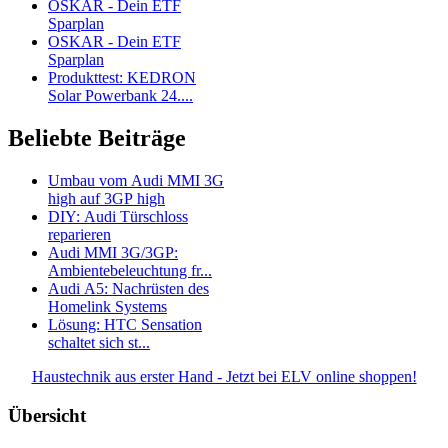
OSKAR - Dein ETF
Sparplan
OSKAR - Dein ETF
Sparplan
Produkttest: KEDRON
Solar Powerbank 24....
Beliebte Beiträge
Umbau vom Audi MMI 3G
high auf 3GP high
DIY: Audi Türschloss
reparieren
Audi MMI 3G/3GP:
Ambientebeleuchtung fr...
Audi A5: Nachrüsten des
Homelink Systems
Lösung: HTC Sensation
schaltet sich st...
Haustechnik aus erster Hand - Jetzt bei ELV online shoppen!
Übersicht