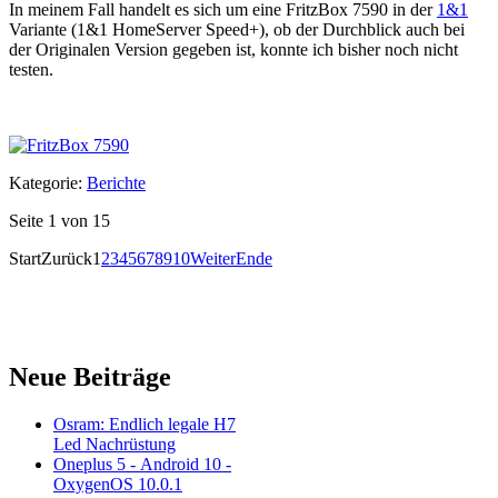
In meinem Fall handelt es sich um eine FritzBox 7590 in der
1&1
Variante (1&1 HomeServer Speed+), ob der Durchblick auch bei
der Originalen Version gegeben ist, konnte ich bisher noch nicht
testen.
Kategorie:
Berichte
Seite 1 von 15
Start
Zurück
1
2
3
4
5
6
7
8
9
10
Weiter
Ende
Neue Beiträge
Osram: Endlich legale H7
Led Nachrüstung
Oneplus 5 - Android 10 -
OxygenOS 10.0.1