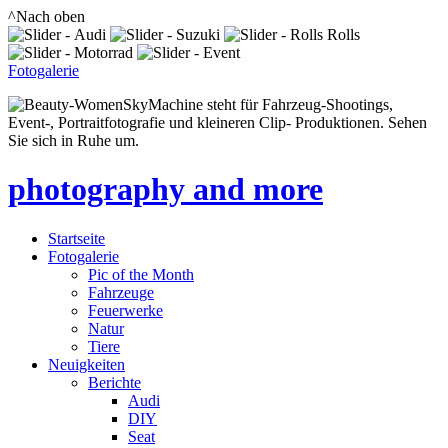
^Nach oben
Fotogalerie
SkyMachine steht für Fahrzeug-Shootings,
Event-, Portraitfotografie und kleineren Clip- Produktionen. Sehen
Sie sich in Ruhe um.
photography and more
Startseite
Fotogalerie
Pic of the Month
Fahrzeuge
Feuerwerke
Natur
Tiere
Neuigkeiten
Berichte
Audi
DIY
Seat