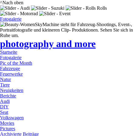
^Nach oben
Fotogalerie
SkyMachine steht für Fahrzeug-Shootings, Event-,
Portraitfotografie und kleineren Clip- Produktionen. Sehen Sie sich in
Ruhe um.
photography and more
Startseite
Fotogalerie
Pic of the Month
Fahrzeuge
Feuerwerke
Natur
Tiere
Neuigkeiten
Berichte
Audi
DIY
Seat
Volkswagen
Movies
Pictures
Archivierte Beiträge