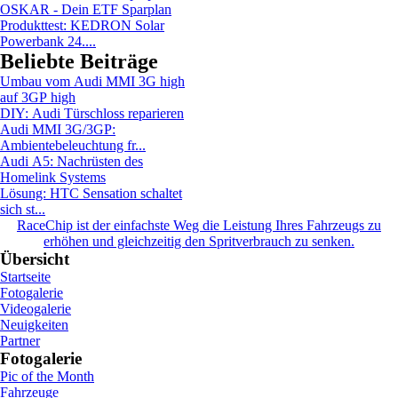
OSKAR - Dein ETF Sparplan
Produkttest: KEDRON Solar
Powerbank 24....
Beliebte Beiträge
Umbau vom Audi MMI 3G high
auf 3GP high
DIY: Audi Türschloss reparieren
Audi MMI 3G/3GP:
Ambientebeleuchtung fr...
Audi A5: Nachrüsten des
Homelink Systems
Lösung: HTC Sensation schaltet
sich st...
RaceChip ist der einfachste Weg die Leistung Ihres Fahrzeugs zu
erhöhen und gleichzeitig den Spritverbrauch zu senken.
Übersicht
Startseite
Fotogalerie
Videogalerie
Neuigkeiten
Partner
Fotogalerie
Pic of the Month
Fahrzeuge