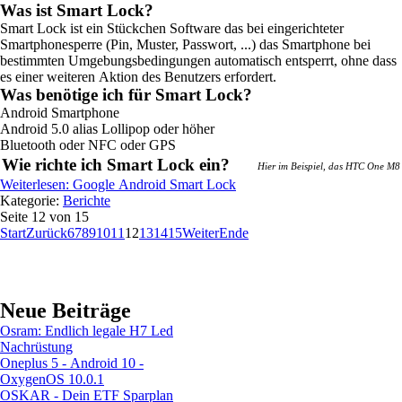
Was ist Smart Lock?
Smart Lock ist ein Stückchen Software das bei eingerichteter
Smartphonesperre (Pin, Muster, Passwort, ...) das Smartphone bei
bestimmten Umgebungsbedingungen automatisch entsperrt, ohne dass
es einer weiteren Aktion des Benutzers erfordert.
Was benötige ich für Smart Lock?
Android Smartphone
Android 5.0 alias Lollipop oder höher
Bluetooth oder NFC oder GPS
Wie richte ich Smart Lock ein?
Hier im Beispiel, das HTC One M8
Weiterlesen: Google Android Smart Lock
Kategorie:
Berichte
Seite 12 von 15
Start
Zurück
6
7
8
9
10
11
12
13
14
15
Weiter
Ende
Neue Beiträge
Osram: Endlich legale H7 Led
Nachrüstung
Oneplus 5 - Android 10 -
OxygenOS 10.0.1
OSKAR - Dein ETF Sparplan