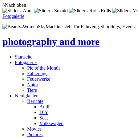
^Nach oben
Fotogalerie
SkyMachine steht für Fahrzeug-Shootings, Event-, P
photography and more
Startseite
Fotogalerie
Pic of the Month
Fahrzeuge
Feuerwerke
Natur
Tiere
Neuigkeiten
Berichte
Audi
DIY
Seat
Volkswagen
Movies
Pictures