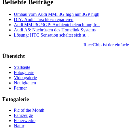
Beliebte Beiträge
Umbau vom Audi MMI 3G high auf 3GP high
DIY: Audi Türschloss reparieren
Audi MMI 3G/3GP: Ambientebeleuchtung fr...
Audi A5: Nachrüsten des Homelink Systems
Lösung: HTC Sensation schaltet sich st...
RaceChip ist der einfach
Übersicht
Startseite
Fotogalerie
Videogalerie
Neuigkeiten
Partner
Fotogalerie
Pic of the Month
Fahrzeuge
Feuerwerke
Natur