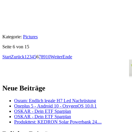
Kategorie:
Pictures
Seite 6 von 15
Start
Zurück
1
2
3
4
5
6
7
8
9
10
Weiter
Ende
Neue Beiträge
Osram: Endlich legale H7 Led Nachrüstung
Oneplus 5 - Android 10 - OxygenOS 10.0.1
OSKAR - Dein ETF Sparplan
OSKAR - Dein ETF Sparplan
Produkttest: KEDRON Solar Powerbank 24....