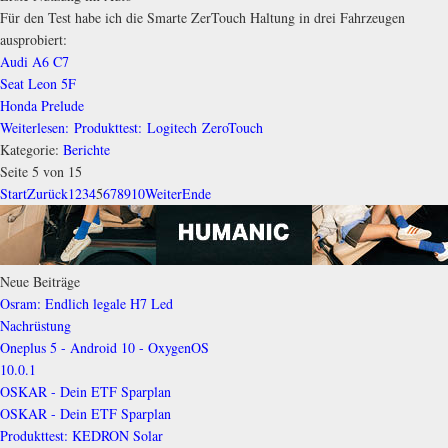
Für den Test habe ich die Smarte ZerTouch Haltung in drei Fahrzeugen
ausprobiert:
Audi A6 C7
Seat Leon 5F
Honda Prelude
Weiterlesen: Produkttest: Logitech ZeroTouch
Kategorie:
Berichte
Seite 5 von 15
Start
Zurück
1
2
3
4
5
6
7
8
9
10
Weiter
Ende
Neue Beiträge
Osram: Endlich legale H7 Led
Nachrüstung
Oneplus 5 - Android 10 - OxygenOS
10.0.1
OSKAR - Dein ETF Sparplan
OSKAR - Dein ETF Sparplan
Produkttest: KEDRON Solar