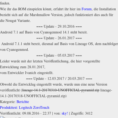
finden.
Wie ihr das ROM einspielen könnt, erfahrt ihr hier im
Forum
, die Installation
bezieht sich auf die Marshmallow Version, jedoch funktioniert dies auch für
die Nougat Variante.
=== Update - 29.10.2016 ===
Android 7.1 auf Basis von Cyanogenmod 14.1 steht bereit.
=== Update - 26.01.2017 ===
Android 7.1.1 steht bereit, diesmal auf Basis von Lineage OS, dem nachfolger
von Cyanogenmod.
=== Update - 05.03.2017 ===
Leider wurde mit der letzten Veröffentlichung, die hier vorgestellte
Entwicklung zum 28.01.2017,
vom Entwickler Ivanich eingestellt.
=== Update - 12.03.2017 / 20.03.2017 ===
Obwohl die Entwicklug eingestellt wurde, wurde nun eine neue Version
veröffentlicht (
lineage-14.1-20170310-UNOFFICIAL-pyramid.zip
lineage-
14.1-20170318-UNOFFICIAL-pyramid.zip)
Kategorie:
Berichte
Produkttest: Logitech ZeroTouch
Veröffentlicht: 09.08.2016 - 22:37
|
von:
sky!
| Zugriffe: 3412