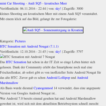
mini Car Shooting - Audi SQ5 - kroatisches Meer
Veröffentlicht: 06.11.2016 - 22:44
|
von:
sky!
| Zugriffe: 3000
kleines Shooting am kroatischem Meer mit einem Audi SQ5 veranstaltet.
Mit einem klick auf das Bild, gelangt ihr zur Fotogalerie:
Kategorie:
Pictures
HTC Sensation mit Android Nougat (7.1.1)
Veröffentlicht: 12.10.2016 - 21:45
|
von:
sky!
| Zugriffe: 5797
Das
HTC Sensation
hat schon in der IT Zeit so einge Leben hinter sich
gelassen. Dank der Community erlebt das Smartphone noch mal eine
Frischzellenkur, ab sofort gibt es von inoffizieller Seite Android Nougat für
das alte HTC. Zuvor gab es schon
Android Lollipop
und
Android
Marshmallow
Als Basis wurde diesmal
Cyanogenmod
14 verwendet, dass eine angepasste
Version von Googles Android Nougat ist..
Wer Android 7.0 bereits einmal gesehen hat und Android Marshmallow
gewohnt ist, wird sich mit dem aktuellsten Betriebssystem schnell zurecht