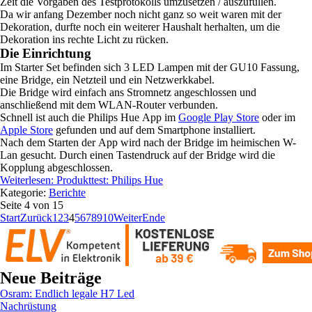
Zeit die Vorgaben des Testprotokolls umzusetzen / auszufüllen.
Da wir anfang Dezember noch nicht ganz so weit waren mit der
Dekoration, durfte noch ein weiterer Haushalt herhalten, um die
Dekoration ins rechte Licht zu rücken.
Die Einrichtung
Im Starter Set befinden sich 3 LED Lampen mit der GU10 Fassung,
eine Bridge, ein Netzteil und ein Netzwerkkabel.
Die Bridge wird einfach ans Stromnetz angeschlossen und
anschließend mit dem WLAN-Router verbunden.
Schnell ist auch die Philips Hue App im
Google Play Store
oder im
Apple Store
gefunden und auf dem Smartphone installiert.
Nach dem Starten der App wird nach der Bridge im heimischen W-
Lan gesucht. Durch einen Tastendruck auf der Bridge wird die
Kopplung abgeschlossen.
Weiterlesen: Produkttest: Philips Hue
Kategorie:
Berichte
Seite 4 von 15
Start
Zurück
1
2
3
4
5
6
7
8
9
10
Weiter
Ende
Neue Beiträge
Osram: Endlich legale H7 Led
Nachrüstung