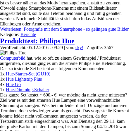
ist es besser näher an das Motiv heranzugehen, anstatt zu zoomen.
Obwohl einige Smartphone-Kameras mit einem Bildstabilisator
ausgestattet sind, sollte das Telefon beidhändig und ruhig gehalten
werden. Noch mehr Stabilität lässt sich durch das Aufstützen der
Ellenbogen oder Arme erreichen.
Weiterlesen: Fotografie mit dem Smartphone - so gelingen gute Bilder
Kategorie:
Berichte
Produkttest: Philips Hue
Veröffentlicht: 05.12.2016 - 09:29
|
von:
sky!
| Zugriffe: 3567
Computerbild
hat, wie so oft, zu einem Gewinnspiel / Produkttest
aufgerufen, diesmal ging es um die smarte Philips Hue Beleuchtung.
Das zu testende Set besteht aus folgenden Komponenten:
1x
Hue-Starter-Set (GU10)
1x
Hue Lightstrip Plus
4x
Hue Go
1x
Hue-Dimming-Schalter
Das ganze Set kostet ~ 600,- €, wer möchte da nicht gerne mittesten?
Ziel war es mit den smarten Hue Lampen eine vorweihnachtliche
Stimmung anzuregen. Was bei mir leider durch Umzüge und anderen
Terminen doch schwieriger war als gedacht. Das vorgestellte Konzept
konnte leider nicht vollkommen umgesetzt werden, da der
Testzeitraum stark eingeschränkt war. Am Dienstag den 29.11. kam
der große Karton mit den Lampen, bis zum Sonntag 04.12.2016 war