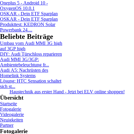
Oneplus 5 - Android 10 -
OxygenOS 10.0.1
OSKAR - Dein ETF Sparplan
OSKAR - Dein ETF Sparplan
Produkttest: KEDRON Solar
Powerbank 24....
Beliebte Beiträge
Umbau vom Audi MMI 3G high
auf 3GP high
DIY: Audi Türschloss reparieren
Audi MMI 3G/3GP:
Ambientebeleuchtung fr...
Audi A5: Nachrüsten des
Homelink Systems
Lösung: HTC Sensation schaltet
sich st...
Haustechnik aus erster Hand - Jetzt bei ELV online shoppen!
Übersicht
Startseite
Fotogalerie
Videogalerie
Neuigkeiten
Partner
Fotogalerie