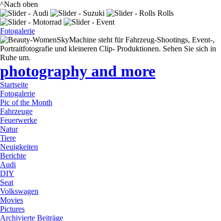
^Nach oben
Fotogalerie
SkyMachine steht für Fahrzeug-Shootings, Event-,
Portraitfotografie und kleineren Clip- Produktionen. Sehen Sie sich in
Ruhe um.
photography and more
Startseite
Fotogalerie
Pic of the Month
Fahrzeuge
Feuerwerke
Natur
Tiere
Neuigkeiten
Berichte
Audi
DIY
Seat
Volkswagen
Movies
Pictures
Archivierte Beiträge