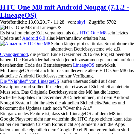
HTC One M8 mit Android Nougat (7.1.2 -
LineageOS)
Veröffentlicht: 13.03.2017 - 11:28
|
von:
sky!
| Zugriffe: 5702
Es ist schon einige Zeit vergangen als das
HTC One M8
sein letztes
Update auf
Android 6.0
alias Marshmallow erhalten hat.
Schon länger gibt es für das Smartphone die
alternativen Betriebssysteme wie z.B.
Cyanogenmod
, die jedoch Ende Dezember 2016 das Projekt beendet
haben. Die Entwickler haben sich jedoch zusammen getan und auf den
bestehenden Code das Betriebssystem
LineageOS
entwickelt.
Mit LineageOS steht auch für das mittlerweile ältere HTC One M8 das
aktuellste Android Betriebssystem zur Verfügung.
Die "Nighlies" von LineageOS
laufen überaus Stabil auf dem
Smartphone und sollten für jeden, der etwas auf Sicherheit achtet ein
Muss sein. Das Originale Betriebssystem des M8 hat die letzten
Sicherheitsupdates im Dezember 2015 bekommen, mit dem Android
Nougat System habt ihr stets die aktuellen Sicherheits-Patches und
bekommt die Updates auch noch "Over the Air."
Ein ganz nettes Feature ist, dass sich LineageOS auf dem M8 im
Google Playstore nicht nur weiterhin die HTC Apps ziehen kann (das
ist bei den meisten Custom Roms nicht so) sondern auch die Apps
laden kann die eigentlich dem Google Pixel Phone vorenthalten sind.