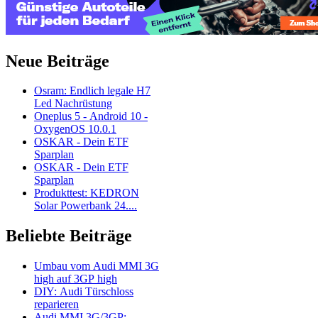
Neue Beiträge
Osram: Endlich legale H7
Led Nachrüstung
Oneplus 5 - Android 10 -
OxygenOS 10.0.1
OSKAR - Dein ETF
Sparplan
OSKAR - Dein ETF
Sparplan
Produkttest: KEDRON
Solar Powerbank 24....
Beliebte Beiträge
Umbau vom Audi MMI 3G
high auf 3GP high
DIY: Audi Türschloss
reparieren
Audi MMI 3G/3GP: