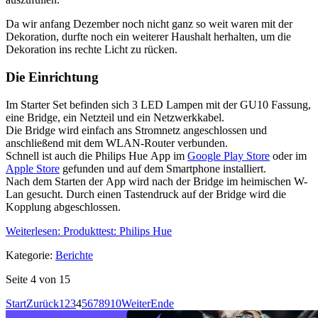
Da wir anfang Dezember noch nicht ganz so weit waren mit der
Dekoration, durfte noch ein weiterer Haushalt herhalten, um die
Dekoration ins rechte Licht zu rücken.
Die Einrichtung
Im Starter Set befinden sich 3 LED Lampen mit der GU10 Fassung,
eine Bridge, ein Netzteil und ein Netzwerkkabel.
Die Bridge wird einfach ans Stromnetz angeschlossen und
anschließend mit dem WLAN-Router verbunden.
Schnell ist auch die Philips Hue App im
Google Play Store
oder im
Apple Store
gefunden und auf dem Smartphone installiert.
Nach dem Starten der App wird nach der Bridge im heimischen W-
Lan gesucht. Durch einen Tastendruck auf der Bridge wird die
Kopplung abgeschlossen.
Weiterlesen: Produkttest: Philips Hue
Kategorie:
Berichte
Seite 4 von 15
Start
Zurück
1
2
3
4
5
6
7
8
9
10
Weiter
Ende