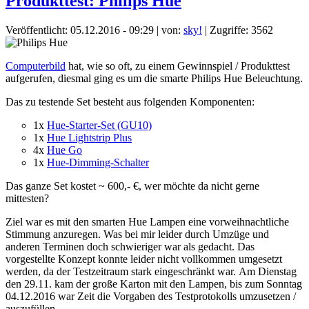
Produkttest: Philips Hue
Veröffentlicht: 05.12.2016 - 09:29
|
von:
sky!
| Zugriffe: 3562
Computerbild
hat, wie so oft, zu einem Gewinnspiel / Produkttest
aufgerufen, diesmal ging es um die smarte Philips Hue Beleuchtung.
Das zu testende Set besteht aus folgenden Komponenten:
1x
Hue-Starter-Set (GU10)
1x
Hue Lightstrip Plus
4x
Hue Go
1x
Hue-Dimming-Schalter
Das ganze Set kostet ~ 600,- €, wer möchte da nicht gerne
mittesten?
Ziel war es mit den smarten Hue Lampen eine vorweihnachtliche
Stimmung anzuregen. Was bei mir leider durch Umzüge und
anderen Terminen doch schwieriger war als gedacht. Das
vorgestellte Konzept konnte leider nicht vollkommen umgesetzt
werden, da der Testzeitraum stark eingeschränkt war. Am Dienstag
den 29.11. kam der große Karton mit den Lampen, bis zum Sonntag
04.12.2016 war Zeit die Vorgaben des Testprotokolls umzusetzen /
auszufüllen.