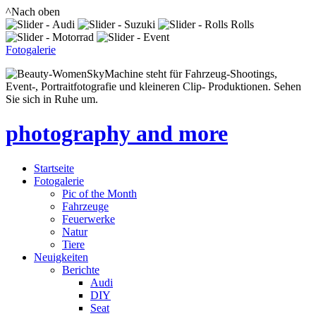
^Nach oben
Fotogalerie
SkyMachine steht für Fahrzeug-Shootings,
Event-, Portraitfotografie und kleineren Clip- Produktionen. Sehen
Sie sich in Ruhe um.
photography and more
Startseite
Fotogalerie
Pic of the Month
Fahrzeuge
Feuerwerke
Natur
Tiere
Neuigkeiten
Berichte
Audi
DIY
Seat