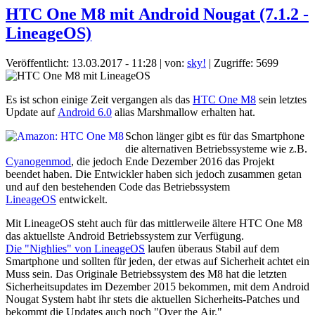
HTC One M8 mit Android Nougat (7.1.2 -
LineageOS)
Veröffentlicht: 13.03.2017 - 11:28
|
von:
sky!
| Zugriffe: 5699
Es ist schon einige Zeit vergangen als das
HTC One M8
sein letztes
Update auf
Android 6.0
alias Marshmallow erhalten hat.
Schon länger gibt es für das Smartphone
die alternativen Betriebssysteme wie z.B.
Cyanogenmod
, die jedoch Ende Dezember 2016 das Projekt
beendet haben. Die Entwickler haben sich jedoch zusammen getan
und auf den bestehenden Code das Betriebssystem
LineageOS
entwickelt.
Mit LineageOS steht auch für das mittlerweile ältere HTC One M8
das aktuellste Android Betriebssystem zur Verfügung.
Die "Nighlies" von LineageOS
laufen überaus Stabil auf dem
Smartphone und sollten für jeden, der etwas auf Sicherheit achtet ein
Muss sein. Das Originale Betriebssystem des M8 hat die letzten
Sicherheitsupdates im Dezember 2015 bekommen, mit dem Android
Nougat System habt ihr stets die aktuellen Sicherheits-Patches und
bekommt die Updates auch noch "Over the Air."