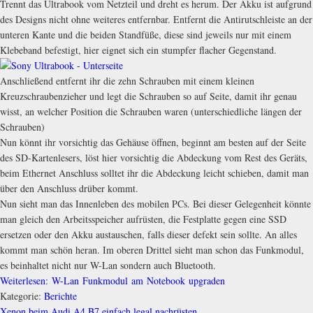
Trennt das Ultrabook vom Netzteil und dreht es herum. Der Akku ist aufgrund
des Designs nicht ohne weiteres entfernbar. Entfernt die Antirutschleiste an der
unteren Kante und die beiden Standfüße, diese sind jeweils nur mit einem
Klebeband befestigt, hier eignet sich ein stumpfer flacher Gegenstand.
Anschließend entfernt ihr die zehn Schrauben mit einem kleinen
Kreuzschraubenzieher und legt die Schrauben so auf Seite, damit ihr genau
wisst, an welcher Position die Schrauben waren (unterschiedliche längen der
Schrauben)
Nun könnt ihr vorsichtig das Gehäuse öffnen, beginnt am besten auf der Seite
des SD-Kartenlesers, löst hier vorsichtig die Abdeckung vom Rest des Geräts,
beim Ethernet Anschluss solltet ihr die Abdeckung leicht schieben, damit man
über den Anschluss drüber kommt.
Nun sieht man das Innenleben des mobilen PCs. Bei dieser Gelegenheit könnte
man gleich den Arbeitsspeicher aufrüsten, die Festplatte gegen eine SSD
ersetzen oder den Akku austauschen, falls dieser defekt sein sollte. An alles
kommt man schön heran. Im oberen Drittel sieht man schon das Funkmodul,
es beinhaltet nicht nur W-Lan sondern auch Bluetooth.
Weiterlesen: W-Lan Funkmodul am Notebook upgraden
Kategorie:
Berichte
Xenon beim Audi A4 B7 einfach legal nachrüsten