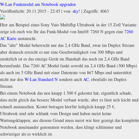
W-Lan Funkmodul am Notebook upgraden
Veröffentlicht: 20.11.2015 - 22:45
|
von:
sky!
| Zugriffe: 4063
Hier am Beispiel eines Sony Vaio Multiflip Ultrabook in der 15 Zoll Variante
zeige ich euch wie Ihr das Funk-Modul von Intel® 7260 N gegen eine
7260
AC Karte
austauscht.
Das "alte" Modul beherrscht nur das 2,4 GHz Band, zwar im Duplex Stream
aber dennoch erreicht es nur eine Geschwindigkeit von 300 Mbps und
zusätzlich ist es das einzige Gerät im Haushalt das noch im 2,4 GHz Band
herumfunkt. Das 7260 AC Modul funkt sowohl im 2,4 GHz Band (300 Mbps)
als auch im 5 GHz Band mit einer Datenrate von 867 Mbps und unterstützt
nicht nur den
W-Lan Standard N
sondern auch
AC
, ebenfalls im Duplex
Stream.
Bei einem Notebook das neu knapp 1.500 € gekostet hat, eigentlich schade,
dass nicht gleich das bessere Modul verbaut wurde, aber es lässt sich leicht und
schnell austauschen. Kostet betragen hierfür lediglich knapp 25 €.
Ultrabook sind sehr schlank vom Design und haben meist keine
Wartungsklappen, aus diesem Grund muss meist wie hier gezeigt das komplette
Notebook auseinander genommen werden, dass klingt schlimmer und
schwieriger als es wirklich ist.