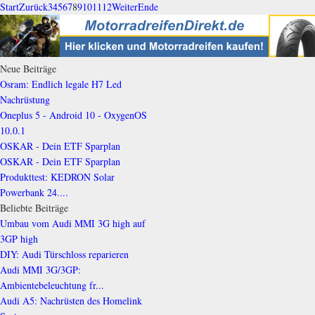
Start
Zurück
3
4
5
6
7
8
9
10
11
12
Weiter
Ende
Neue Beiträge
Osram: Endlich legale H7 Led
Nachrüstung
Oneplus 5 - Android 10 - OxygenOS
10.0.1
OSKAR - Dein ETF Sparplan
OSKAR - Dein ETF Sparplan
Produkttest: KEDRON Solar
Powerbank 24....
Beliebte Beiträge
Umbau vom Audi MMI 3G high auf
3GP high
DIY: Audi Türschloss reparieren
Audi MMI 3G/3GP:
Ambientebeleuchtung fr...
Audi A5: Nachrüsten des Homelink