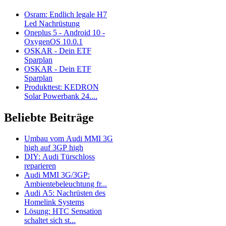
Osram: Endlich legale H7
Led Nachrüstung
Oneplus 5 - Android 10 -
OxygenOS 10.0.1
OSKAR - Dein ETF
Sparplan
OSKAR - Dein ETF
Sparplan
Produkttest: KEDRON
Solar Powerbank 24....
Beliebte Beiträge
Umbau vom Audi MMI 3G
high auf 3GP high
DIY: Audi Türschloss
reparieren
Audi MMI 3G/3GP:
Ambientebeleuchtung fr...
Audi A5: Nachrüsten des
Homelink Systems
Lösung: HTC Sensation
schaltet sich st...