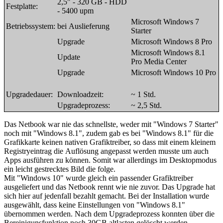
2,5" - 320 GB - HDD
Festplatte:
- 5400 upm
Microsoft Windows 7
Betriebssystem:
bei Auslieferung
Starter
Upgrade
Microsoft Windows 8 Pro
Microsoft Windows 8.1
Update
Pro Media Center
Upgrade
Microsoft Windows 10 Pro
Upgradedauer:
Downloadzeit:
~ 1 Std.
Upgradeprozess:
~ 2,5 Std.
Das Netbook war nie das schnellste, weder mit "Windows 7 Starter"
noch mit "Windows 8.1", zudem gab es bei "Windows 8.1" für die
Grafikkarte keinen nativen Grafiktreiber, so dass mit einem kleinem
Registryeintrag die Auflösung angepasst werden musste um auch
Apps ausführen zu können. Somit war allerdings im Desktopmodus
ein leicht gestrecktes Bild die folge.
Mit "Windows 10" wurde gleich ein passender Grafiktreiber
ausgeliefert und das Netbook rennt wie nie zuvor. Das Upgrade hat
sich hier auf jedenfall bezahlt gemacht. Bei der Installation wurde
ausgewählt, dass keine Einstellungen von "Windows 8.1"
übernommen werden. Nach dem Upgradeprozess konnten über die
Bereinigunsfunktion noch 30GB altlasten gelöscht werden.