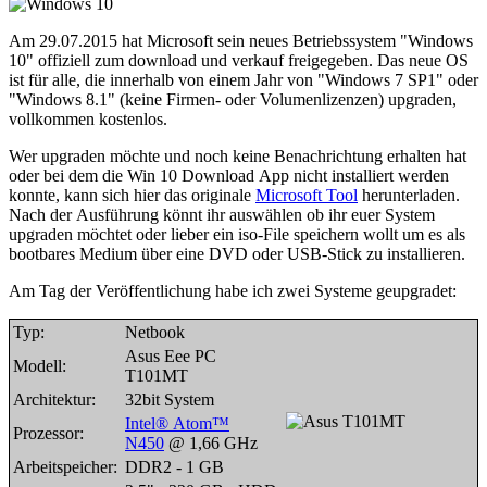
Am 29.07.2015 hat Microsoft sein neues Betriebssystem "Windows
10" offiziell zum download und verkauf freigegeben. Das neue OS
ist für alle, die innerhalb von einem Jahr von "Windows 7 SP1" oder
"Windows 8.1" (keine Firmen- oder Volumenlizenzen) upgraden,
vollkommen kostenlos.
Wer upgraden möchte und noch keine Benachrichtung erhalten hat
oder bei dem die Win 10 Download App nicht installiert werden
konnte, kann sich hier das originale
Microsoft Tool
herunterladen.
Nach der Ausführung könnt ihr auswählen ob ihr euer System
upgraden möchtet oder lieber ein iso-File speichern wollt um es als
bootbares Medium über eine DVD oder USB-Stick zu installieren.
Am Tag der Veröffentlichung habe ich zwei Systeme geupgradet:
Typ:
Netbook
Asus Eee PC
Modell:
T101MT
Architektur:
32bit System
Intel® Atom™
Prozessor:
N450
@ 1,66 GHz
Arbeitspeicher:
DDR2 - 1 GB