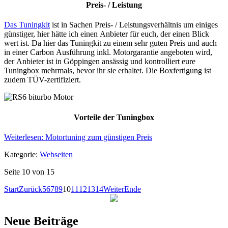
Preis- / Leistung
Das Tuningkit
ist in Sachen Preis- / Leistungsverhältnis um einiges
günstiger, hier hätte ich einen Anbieter für euch, der einen Blick
wert ist. Da hier das Tuningkit zu einem sehr guten Preis und auch
in einer Carbon Ausführung inkl. Motorgarantie angeboten wird,
der Anbieter ist in Göppingen ansässig und kontrolliert eure
Tuningbox mehrmals, bevor ihr sie erhaltet. Die Boxfertigung ist
zudem TÜV-zertifiziert.
Vorteile der Tuningbox
Weiterlesen: Motortuning zum günstigen Preis
Kategorie:
Webseiten
Seite 10 von 15
Start
Zurück
5
6
7
8
9
10
11
12
13
14
Weiter
Ende
Neue Beiträge