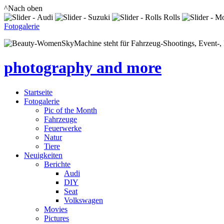
^Nach oben
Fotogalerie
SkyMachine steht für Fahrzeug-Shootings, Event-, P
photography and more
Startseite
Fotogalerie
Pic of the Month
Fahrzeuge
Feuerwerke
Natur
Tiere
Neuigkeiten
Berichte
Audi
DIY
Seat
Volkswagen
Movies
Pictures