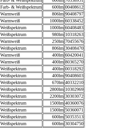
Farb- & Weißspektrum
600lm
70338951
Farb- & Weißspektrum
600lm
00408612
Warmweiß
806lm
90408797
Warmweiß
1000lm
60338452
Weißspektrum
1000lm
60408483
Weißspektrum
980lm
10318263
Warmweiß
250lm
70455676
Weißspektrum
806lm
30408470
Warmweiß
400lm
60420041
Warmweiß
400lm
80365270
Weißspektrum
400lm
00318292
Weißspektrum
400lm
90408603
Weißspektrum
670lm
40332210
Weißspektrum
2800lm
10302969
Weißspektrum
2200lm
30303072
Weißspektrum
1500lm
40360076
Weißspektrum
1500lm
50360071
Weißspektrum
600lm
50353513
Weißspektrum
600lm
30304750