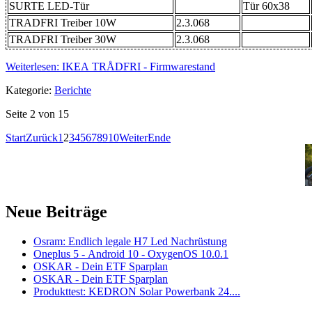
SURTE LED-Tür
Tür 60x38
TRADFRI Treiber 10W
2.3.068
TRADFRI Treiber 30W
2.3.068
Weiterlesen: IKEA TRÅDFRI - Firmwarestand
Kategorie:
Berichte
Seite 2 von 15
Start
Zurück
1
2
3
4
5
6
7
8
9
10
Weiter
Ende
Neue Beiträge
Osram: Endlich legale H7 Led Nachrüstung
Oneplus 5 - Android 10 - OxygenOS 10.0.1
OSKAR - Dein ETF Sparplan
OSKAR - Dein ETF Sparplan
Produkttest: KEDRON Solar Powerbank 24....