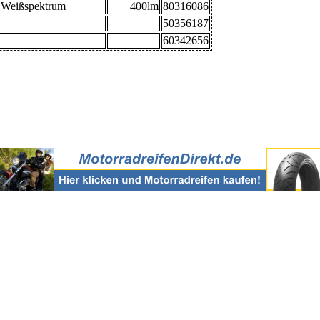
Weißspektrum
400lm
80316086
50356187
60342656