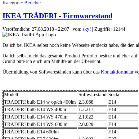
Kategorie:
Berichte
IKEA TRÅDFRI - Firmwarestand
Veröffentlicht: 27.08.2018 - 22:07
|
von:
sky!
| Zugriffe: 12144
Da ich bei IKEA selbst noch keine Webseite entdeckt habe, die den a
Da ich selbst nicht das gesamte Produkt Profolio besitze und eher auf
Grund bitte ich euch um Mithilfe an der Übersicht.
Übermittlung von Softwareständen kann über das
Kontaktformular
vo
Modell
Softwarestand
Sockel
TRADFRI bulb E14 w op/ch 400lm
2.3.068
E14
TRADFRI bulb E14 WS 400lm
1.2.217
E14
TRADFRI bulb E14 WS 470lm
2.1.022
E14
TRADFRI bulb E14 WS 600lm
2.0.029
E14
TRADFRI bulb E14 600lm
E14