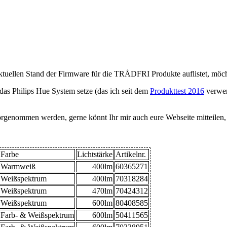
ktuellen Stand der Firmware für die TRÅDFRI Produkte auflistet, möcht
 das Philips Hue System setze (das ich seit dem
Produkttest 2016
verwen
rgenommen werden, gerne könnt Ihr mir auch eure Webseite mitteilen, 
Farbe
Lichtstärke
Artikelnr.
Warmweiß
400lm
60365271
Weißspektrum
400lm
70318284
Weißspektrum
470lm
70424312
Weißspektrum
600lm
80408585
Farb- & Weißspektrum
600lm
50411565