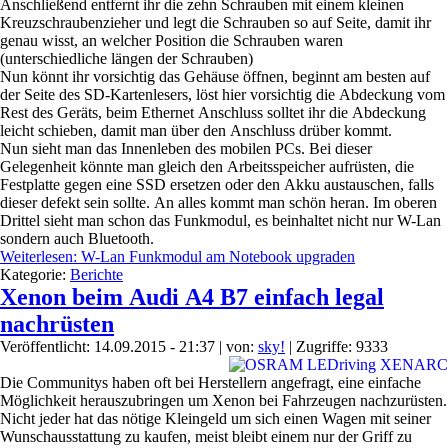
Anschließend entfernt ihr die zehn Schrauben mit einem kleinen
Kreuzschraubenzieher und legt die Schrauben so auf Seite, damit ihr
genau wisst, an welcher Position die Schrauben waren
(unterschiedliche längen der Schrauben)
Nun könnt ihr vorsichtig das Gehäuse öffnen, beginnt am besten auf
der Seite des SD-Kartenlesers, löst hier vorsichtig die Abdeckung vom
Rest des Geräts, beim Ethernet Anschluss solltet ihr die Abdeckung
leicht schieben, damit man über den Anschluss drüber kommt.
Nun sieht man das Innenleben des mobilen PCs. Bei dieser
Gelegenheit könnte man gleich den Arbeitsspeicher aufrüsten, die
Festplatte gegen eine SSD ersetzen oder den Akku austauschen, falls
dieser defekt sein sollte. An alles kommt man schön heran. Im oberen
Drittel sieht man schon das Funkmodul, es beinhaltet nicht nur W-Lan
sondern auch Bluetooth.
Weiterlesen: W-Lan Funkmodul am Notebook upgraden
Kategorie:
Berichte
Xenon beim Audi A4 B7 einfach legal
nachrüsten
Veröffentlicht: 14.09.2015 - 21:37
|
von:
sky!
| Zugriffe: 9333
Die Communitys haben oft bei Herstellern angefragt, eine einfache
Möglichkeit herauszubringen um Xenon bei Fahrzeugen nachzurüsten.
Nicht jeder hat das nötige Kleingeld um sich einen Wagen mit seiner
Wunschausstattung zu kaufen, meist bleibt einem nur der Griff zu