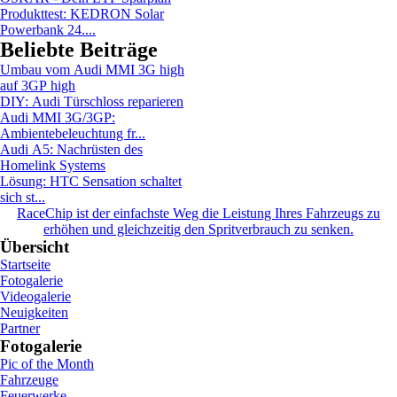
Produkttest: KEDRON Solar
Powerbank 24....
Beliebte Beiträge
Umbau vom Audi MMI 3G high
auf 3GP high
DIY: Audi Türschloss reparieren
Audi MMI 3G/3GP:
Ambientebeleuchtung fr...
Audi A5: Nachrüsten des
Homelink Systems
Lösung: HTC Sensation schaltet
sich st...
RaceChip ist der einfachste Weg die Leistung Ihres Fahrzeugs zu
erhöhen und gleichzeitig den Spritverbrauch zu senken.
Übersicht
Startseite
Fotogalerie
Videogalerie
Neuigkeiten
Partner
Fotogalerie
Pic of the Month
Fahrzeuge
Feuerwerke