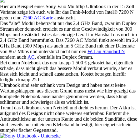
Hier am Beispiel eines Sony Vaio Multiflip Ultrabook in der 15 Zoll
Variante zeige ich euch wie Ihr das Funk-Modul von Intel® 7260 N
gegen eine
7260 AC Karte
austauscht.
Das "alte" Modul beherrscht nur das 2,4 GHz Band, zwar im Duplex
Stream aber dennoch erreicht es nur eine Geschwindigkeit von 300
Mbps und zusätzlich ist es das einzige Gerät im Haushalt das noch im
2,4 GHz Band herumfunkt. Das 7260 AC Modul funkt sowohl im 2,4
GHz Band (300 Mbps) als auch im 5 GHz Band mit einer Datenrate
von 867 Mbps und unterstützt nicht nur den
W-Lan Standard N
sondern auch
AC
, ebenfalls im Duplex Stream.
Bei einem Notebook das neu knapp 1.500 € gekostet hat, eigentlich
schade, dass nicht gleich das bessere Modul verbaut wurde, aber es
lässt sich leicht und schnell austauschen. Kostet betragen hierfür
lediglich knapp 25 €.
Ultrabook sind sehr schlank vom Design und haben meist keine
Wartungsklappen, aus diesem Grund muss meist wie hier gezeigt das
komplette Notebook auseinander genommen werden, dass klingt
schlimmer und schwieriger als es wirklich ist.
Trennt das Ultrabook vom Netzteil und dreht es herum. Der Akku ist
aufgrund des Designs nicht ohne weiteres entfernbar. Entfernt die
Antirutschleiste an der unteren Kante und die beiden Standfüße, diese
sind jeweils nur mit einem Klebeband befestigt, hier eignet sich ein
stumpfer flacher Gegenstand.