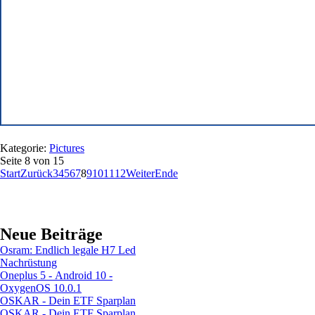
Kategorie:
Pictures
Seite 8 von 15
Start
Zurück
3
4
5
6
7
8
9
10
11
12
Weiter
Ende
Neue Beiträge
Osram: Endlich legale H7 Led
Nachrüstung
Oneplus 5 - Android 10 -
OxygenOS 10.0.1
OSKAR - Dein ETF Sparplan
OSKAR - Dein ETF Sparplan