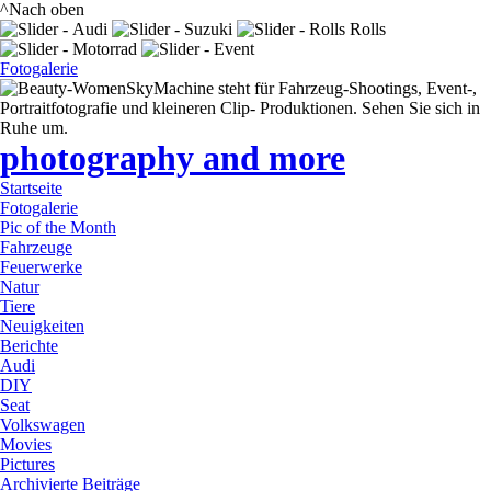
^Nach oben
Fotogalerie
SkyMachine steht für Fahrzeug-Shootings, Event-,
Portraitfotografie und kleineren Clip- Produktionen. Sehen Sie sich in
Ruhe um.
photography and more
Startseite
Fotogalerie
Pic of the Month
Fahrzeuge
Feuerwerke
Natur
Tiere
Neuigkeiten
Berichte
Audi
DIY
Seat
Volkswagen
Movies
Pictures
Archivierte Beiträge