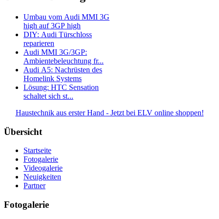
Umbau vom Audi MMI 3G
high auf 3GP high
DIY: Audi Türschloss
reparieren
Audi MMI 3G/3GP:
Ambientebeleuchtung fr...
Audi A5: Nachrüsten des
Homelink Systems
Lösung: HTC Sensation
schaltet sich st...
Haustechnik aus erster Hand - Jetzt bei ELV online shoppen!
Übersicht
Startseite
Fotogalerie
Videogalerie
Neuigkeiten
Partner
Fotogalerie