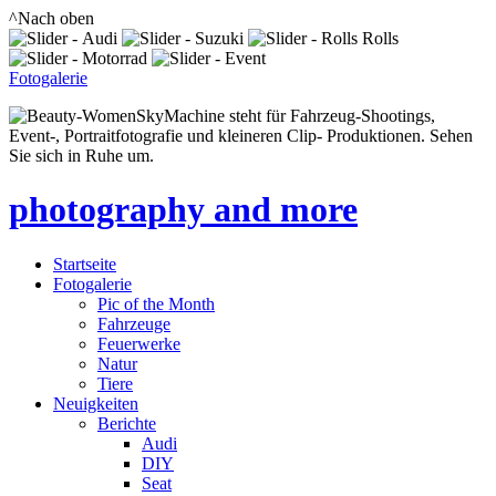
^Nach oben
Fotogalerie
SkyMachine steht für Fahrzeug-Shootings,
Event-, Portraitfotografie und kleineren Clip- Produktionen. Sehen
Sie sich in Ruhe um.
photography and more
Startseite
Fotogalerie
Pic of the Month
Fahrzeuge
Feuerwerke
Natur
Tiere
Neuigkeiten
Berichte
Audi
DIY
Seat