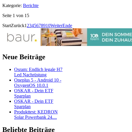
Kategorie:
Berichte
Seite 1 von 15
Start
Zurück
1
2
3
4
5
6
7
8
9
10
Weiter
Ende
Neue Beiträge
Osram: Endlich legale H7
Led Nachrüstung
Oneplus 5 - Android 10 -
OxygenOS 10.0.1
OSKAR - Dein ETF
Sparplan
OSKAR - Dein ETF
Sparplan
Produkttest: KEDRON
Solar Powerbank 24....
Beliebte Beiträge